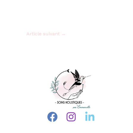
Article suivant
→